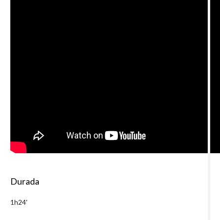
Durada
1h24'