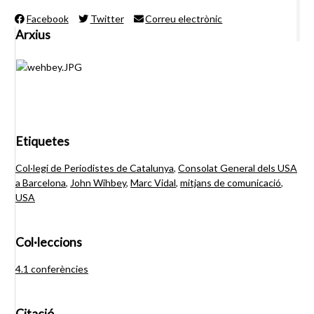
Facebook
Twitter
Correu electrònic
Arxius
Etiquetes
Col·legi de Periodistes de Catalunya
,
Consolat General dels USA
a Barcelona
,
John Wihbey
,
Marc Vidal
,
mitjans de comunicació
,
USA
Col·leccions
4.1 conferències
Citació