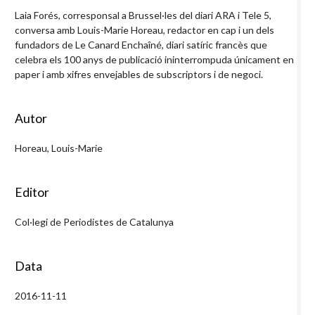
Laia Forés, corresponsal a Brussel·les del diari ARA i Tele 5,
conversa amb Louis-Marie Horeau, redactor en cap i un dels
fundadors de Le Canard Enchaîné, diari satíric francès que
celebra els 100 anys de publicació ininterrompuda únicament en
paper i amb xifres envejables de subscriptors i de negoci.
Autor
Horeau, Louis-Marie
Editor
Col·legi de Periodistes de Catalunya
Data
2016-11-11