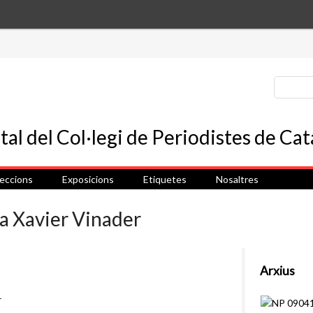
leccions
Exposicions
Etiquetes
Nosaltres
ta Xavier Vinader
Arxius
r