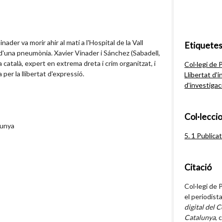
inader va morir ahir al matí a l'Hospital de la Vall
Etiquete
'una pneumònia. Xavier Vinader i Sánchez (Sabadell,
 català, expert en extrema dreta i crim organitzat, i
Col·legi de 
 per la llibertat d'expressió.
Llibertat d'
d'investigac
Col·lecci
lunya
5. 1 Publica
Citació
Col·legi de 
el periodist
digital del C
Catalunya
, 