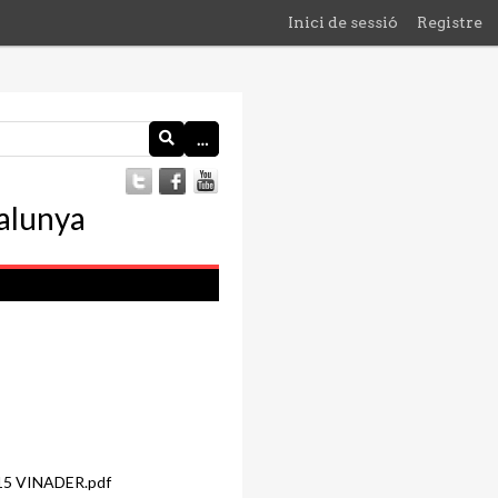
Inici de sessió
Registre
…