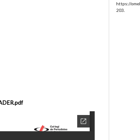
https://ome
203
.
NADER.pdf