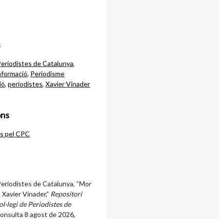
s
Periodistes de Catalunya
,
informació
,
Periodisme
ió
,
periodistes
,
Xavier Vinader
ons
ts pel CPC
Periodistes de Catalunya, “Mor
a Xavier Vinader,”
Repositori
ol·legi de Periodistes de
consulta 8 agost de 2026,