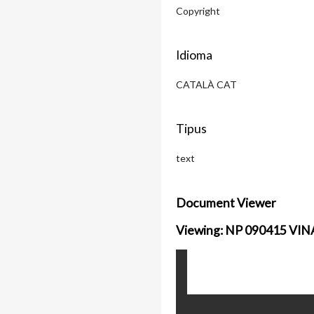
Copyright
Idioma
CATALÀ CAT
Tipus
text
Document Viewer
Viewing: NP 090415 VI