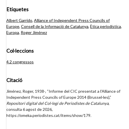
Etiquetes
Albert Garrido
,
Alliance of Independent Press Councils of
Europe
,
Consell de la Informació de Catalunya
,
Ètica periodística
,
Europa
,
Roger Jiménez
Col·leccions
4.2 congressos
Citació
Jiménez, Roger, 1938-, “Informe del CIC presentat a l'Alliance of
Independent Press Councils of Europe 2014 (Brussel·les),”
Repositori digital del Col·legi de Periodistes de Catalunya
,
consulta 6 agost de 2026,
https://omeka.periodistes.cat/items/show/179
.