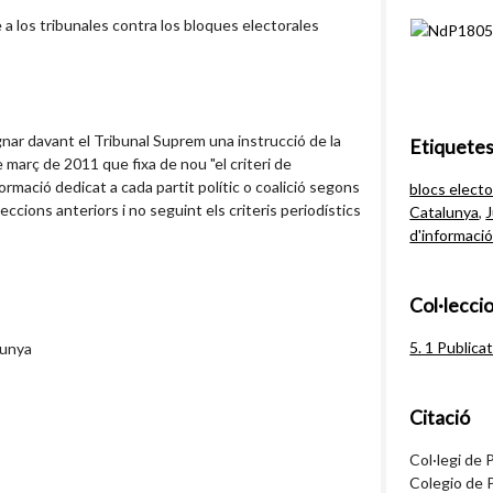
 a los tribunales contra los bloques electorales
nar davant el Tribunal Suprem una instrucció de la
Etiquete
 març de 2011 que fixa de nou "el criteri de
ormació dedicat a cada partit polític o coalició segons
blocs electo
eccions anteriors i no seguint els criteris periodístics
Catalunya
,
J
d'informaci
Col·lecci
5. 1 Publica
lunya
Citació
Col·legi de 
Colegio de P