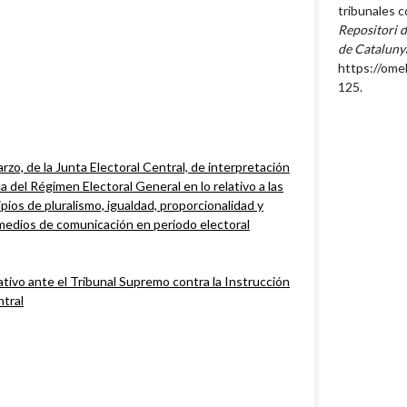
tribunales c
Repositori d
de Cataluny
https://ome
125
.
zo, de la Junta Electoral Central, de interpretación
ca del Régimen Electoral General en lo relativo a las
ipios de pluralismo, igualdad, proporcionalidad y
 medios de comunicación en periodo electoral
tivo ante el Tribunal Supremo contra la Instrucción
ntral