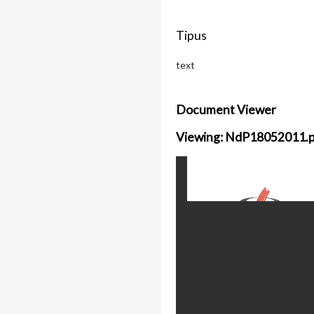
Tipus
text
Document Viewer
Viewing: NdP18052011.