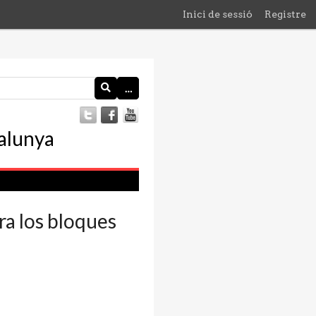
Inici de sessió
Registre
…
ra los bloques