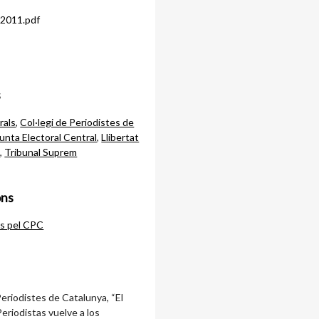
s
rals
,
Col·legi de Periodistes de
unta Electoral Central
,
Llibertat
ó
,
Tribunal Suprem
ons
ts pel CPC
Periodistes de Catalunya, “El
eriodistas vuelve a los