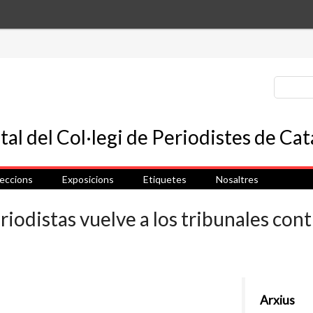
leccions
Exposicions
Etiquetes
Nosaltres
riodistas vuelve a los tribunales cont
Arxius