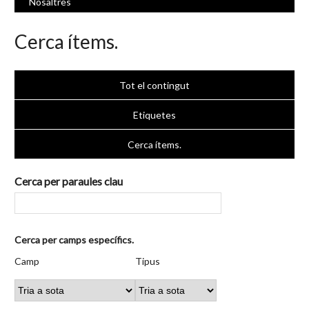
Nosaltres
Cerca ítems.
Tot el contingut
Etiquetes
Cerca ítems.
Cerca per paraules clau
Nombre
Cerca per camps específics.
de
Camp
Tipus
Termes
Search
Camp
Tipus
files
de
de
de
Joiner
a
cerca
cerca
cerca
"Cerca