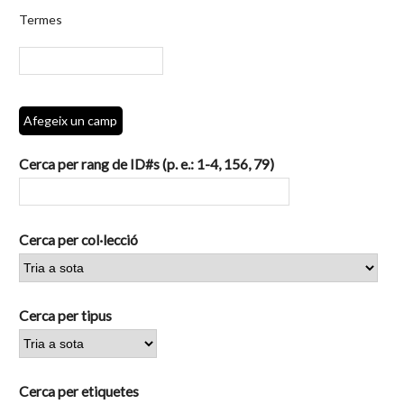
per
Termes
camps
específics.":
1
Afegeix un camp
Cerca per rang de ID#s (p. e.: 1-4, 156, 79)
Cerca per col·lecció
Cerca per tipus
Cerca per etiquetes