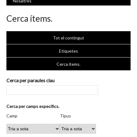
Nosaltres
Cerca ítems.
Tot el contingut
Etiquetes
Cerca ítems.
Cerca per paraules clau
Nombre
Cerca per camps específics.
de
Camp
Tipus
Termes
Search
Camp
Tipus
files
de
de
de
Joiner
a
cerca
cerca
cerca
"Cerca