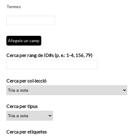
per
Termes
camps
específics.":
1
Afegeix un camp
Cerca per rang de ID#s (p. e.: 1-4, 156, 79)
Cerca per col·lecció
Cerca per tipus
Cerca per etiquetes