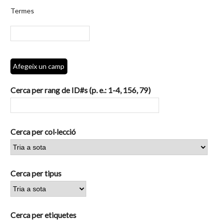
per
Termes
camps
específics.":
1
Afegeix un camp
Cerca per rang de ID#s (p. e.: 1-4, 156, 79)
Cerca per col·lecció
Cerca per tipus
Cerca per etiquetes