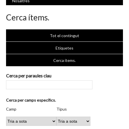
Nosaltres
Cerca ítems.
Tot el contingut
Etiquetes
Cerca ítems.
Cerca per paraules clau
Nombre
Cerca per camps específics.
de
Camp
Tipus
Termes
Search
Camp
Tipus
files
de
de
de
Joiner
a
cerca
cerca
cerca
"Cerca