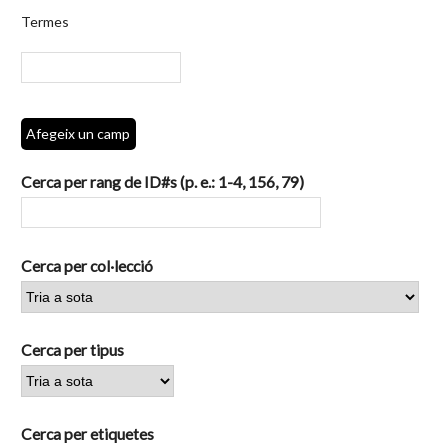
per
Termes
camps
específics.":
1
Afegeix un camp
Cerca per rang de ID#s (p. e.: 1-4, 156, 79)
Cerca per col·lecció
Cerca per tipus
Cerca per etiquetes