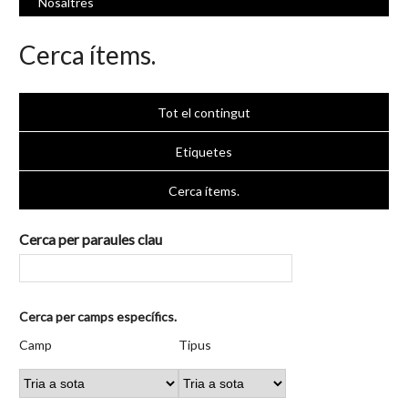
Nosaltres
Cerca ítems.
Tot el contingut
Etiquetes
Cerca ítems.
Cerca per paraules clau
Nombre
Cerca per camps específics.
de
Camp
Tipus
Termes
Search
Camp
Tipus
files
de
de
de
Joiner
a
cerca
cerca
cerca
"Cerca