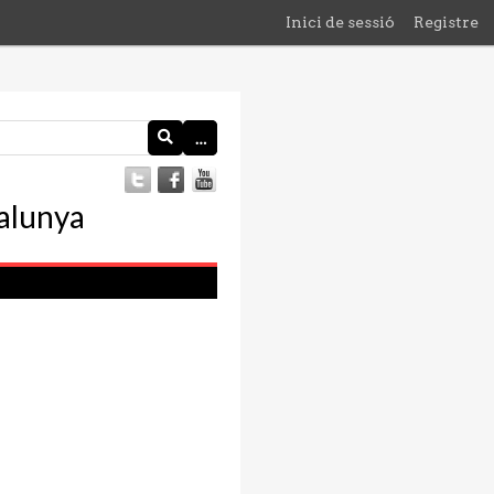
Inici de sessió
Registre
…