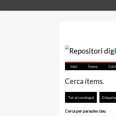
Inici
Ítems
Col·
Cerca ítems.
Tot el contingut
Etiquet
Cerca per paraules clau