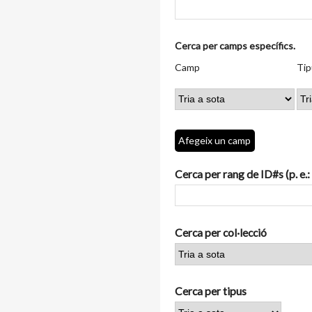
Nombre
Cerca per camps específics.
de
Camp
Tipus
Termes
Search
Camp
Tip
files
de
de
de
Joiner
a
cerca
cerca
cerca
"Cerca
per
camps
Afegeix un camp
específics.":
1
Cerca per rang de ID#s (p. e.:
Cerca per col·lecció
Cerca per tipus