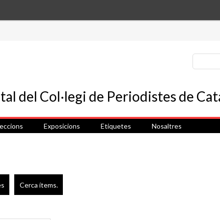
leccions
Exposicions
Etiquetes
Nosaltres
es
Cerca ítems.