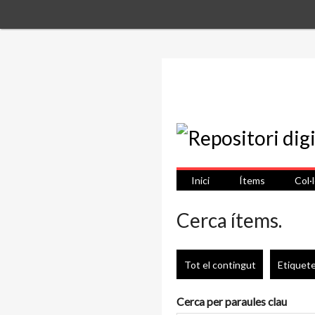
Inici
Ítems
Col·
Cerca ítems.
Tot el contingut
Etiquet
Cerca per paraules clau