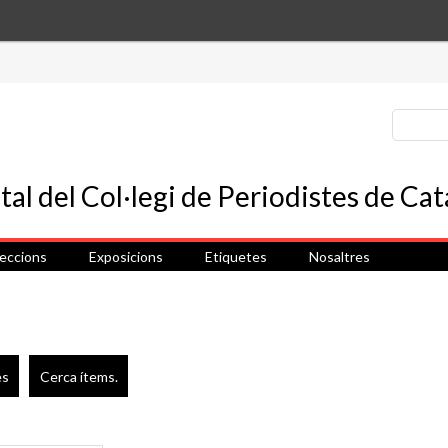
leccions
Exposicions
Etiquetes
Nosaltres
es
Cerca ítems.