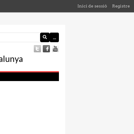
Inici de sessió
Registre
…