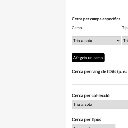
Nombre
Cerca per camps específics.
de
Camp
Tipus
Termes
Search
Camp
Tip
files
de
de
de
Joiner
a
cerca
cerca
cerca
"Cerca
per
camps
Afegeix un camp
específics.":
1
Cerca per rang de ID#s (p. e.:
Cerca per col·lecció
Cerca per tipus