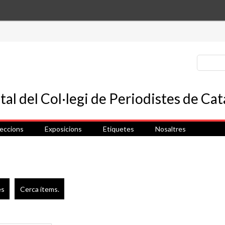
leccions
Exposicions
Etiquetes
Nosaltres
es
Cerca ítems.