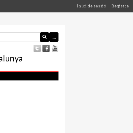
Inici de sessió
Registre
…