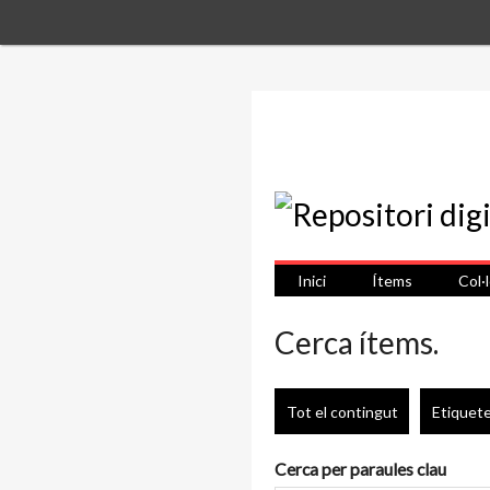
Inici
Ítems
Col·
Cerca ítems.
Tot el contingut
Etiquet
Cerca per paraules clau