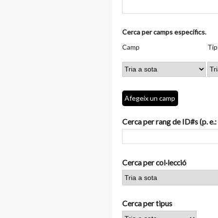
Nombre
Cerca per camps específics.
de
Camp
Tipus
Termes
Search
Camp
Tip
files
de
de
de
Joiner
a
cerca
cerca
cerca
"Cerca
per
camps
Afegeix un camp
específics.":
1
Cerca per rang de ID#s (p. e.:
Cerca per col·lecció
Cerca per tipus