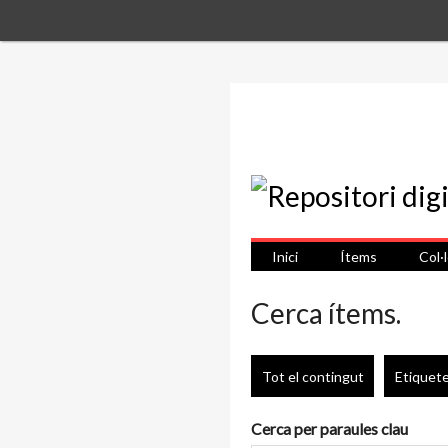
Inici
Ítems
Col·
Cerca ítems.
Tot el contingut
Etiquet
Cerca per paraules clau