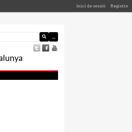
Inici de sessió
Registre
…