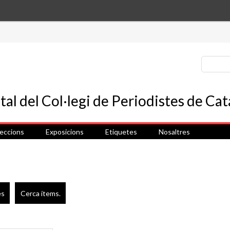
leccions
Exposicions
Etiquetes
Nosaltres
es
Cerca ítems.