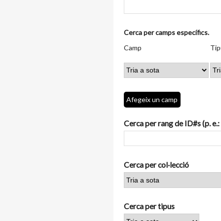
Nombre
Cerca per camps específics.
de
Camp
Tipus
Termes
Search
Camp
Tip
files
de
de
de
Joiner
a
cerca
cerca
cerca
"Cerca
per
camps
Afegeix un camp
específics.":
1
Cerca per rang de ID#s (p. e.:
Cerca per col·lecció
Cerca per tipus