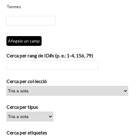
per
Termes
camps
específics.":
1
Afegeix un camp
Cerca per rang de ID#s (p. e.: 1-4, 156, 79)
Cerca per col·lecció
Cerca per tipus
Cerca per etiquetes