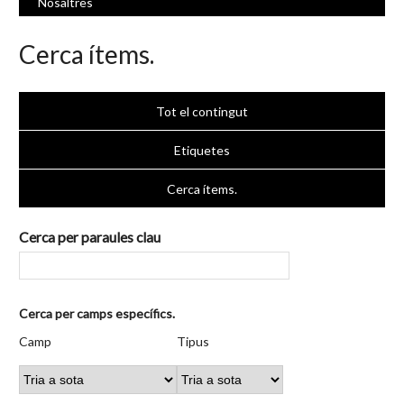
Nosaltres
Cerca ítems.
Tot el contingut
Etiquetes
Cerca ítems.
Cerca per paraules clau
Nombre
Cerca per camps específics.
de
Camp
Tipus
Termes
Search
Camp
Tipus
files
de
de
de
Joiner
a
cerca
cerca
cerca
"Cerca