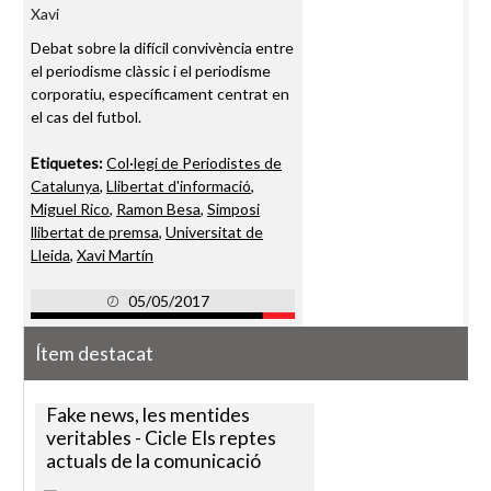
Xavi
Debat sobre la difícil convivència entre
el periodisme clàssic i el periodisme
corporatiu, específicament centrat en
el cas del futbol.
Etiquetes:
Col·legi de Periodistes de
Catalunya
,
Llibertat d'informació
,
Miguel Rico
,
Ramon Besa
,
Simposi
llibertat de premsa
,
Universitat de
Lleida
,
Xavi Martín
05/05/2017
Ítem destacat
Fake news, les mentides
veritables - Cicle Els reptes
actuals de la comunicació