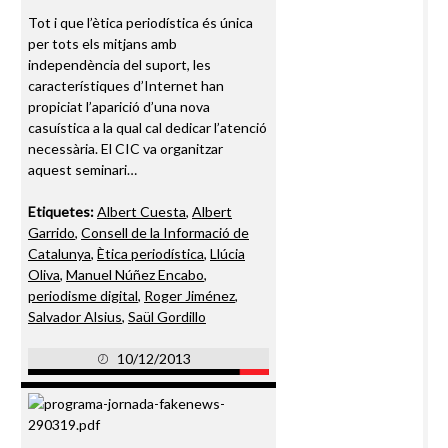
Tot i que l’ètica periodística és única
per tots els mitjans amb
independència del suport, les
característiques d’Internet han
propiciat l’aparició d’una nova
casuística a la qual cal dedicar l’atenció
necessària. El CIC va organitzar
aquest seminari…
Etiquetes:
Albert Cuesta
,
Albert
Garrido
,
Consell de la Informació de
Catalunya
,
Ètica periodística
,
Llúcia
Oliva
,
Manuel Núñez Encabo
,
periodisme digital
,
Roger Jiménez
,
Salvador Alsius
,
Saül Gordillo
10/12/2013