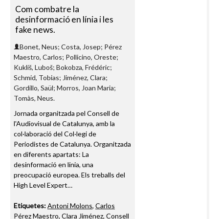
Com combatre la
desinformació en línia i les
fake news.
Bonet, Neus; Costa, Josep; Pérez
Maestro, Carlos; Pollicino, Oreste;
Kukliš, Luboš; Bokobza, Frédéric;
Schmid, Tobias; Jiménez, Clara;
Gordillo, Saül; Morros, Joan Maria;
Tomàs, Neus.
Jornada organitzada pel Consell de
l'Audiovisual de Catalunya, amb la
col·laboració del Col·legi de
Periodistes de Catalunya. Organitzada
en diferents apartats: La
desinformació en línia, una
preocupació europea. Els treballs del
High Level Expert…
Etiquetes:
Antoni Molons
,
Carlos
Pérez Maestro
,
Clara Jiménez
,
Consell