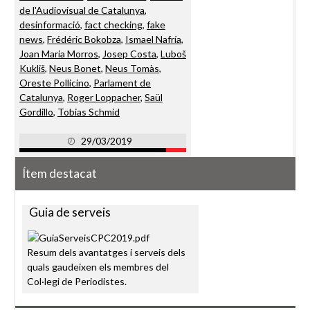
de l'Audiovisual de Catalunya
,
desinformació
,
fact checking
,
fake
news
,
Frédéric Bokobza
,
Ismael Nafría
,
Joan Maria Morros
,
Josep Costa
,
Luboš
Kukliš
,
Neus Bonet
,
Neus Tomàs
,
Oreste Pollicino
,
Parlament de
Catalunya
,
Roger Loppacher
,
Saül
Gordillo
,
Tobias Schmid
29/03/2019
Ítem destacat
Guia de serveis
Resum dels avantatges i serveis dels
quals gaudeixen els membres del
Col·legi de Periodistes.