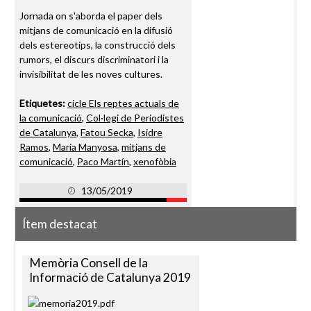
Jornada on s'aborda el paper dels
mitjans de comunicació en la difusió
dels estereotips, la construcció dels
rumors, el discurs discriminatori i la
invisibilitat de les noves cultures.
Etiquetes:
cicle Els reptes actuals de
la comunicació
,
Col·legi de Periodistes
de Catalunya
,
Fatou Secka
,
Isidre
Ramos
,
Maria Manyosa
,
mitjans de
comunicació
,
Paco Martín
,
xenofòbia
13/05/2019
Ítem destacat
Memòria Consell de la
Informació de Catalunya 2019