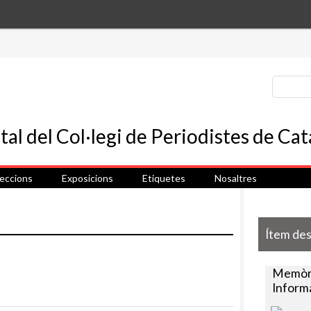
leccions
Exposicions
Etiquetes
Nosaltres
Ítem de
Memòri
Inform