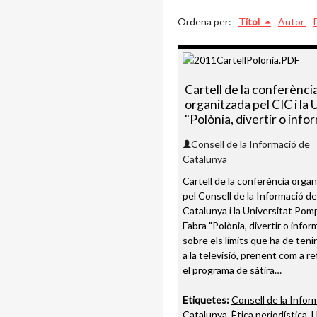
Ordena per:
Títol
Autor
Cartell de la conferènci
organitzada pel CIC i la
"Polònia, divertir o info
Consell de la Informació de
Catalunya
Cartell de la conferència orga
pel Consell de la Informació de
Catalunya i la Universitat Po
Fabra "Polònia, divertir o inform
sobre els límits que ha de teni
a la televisió, prenent com a r
el programa de sàtira…
Etiquetes:
Consell de la Infor
Catalunya
,
Ètica periodística
,
L