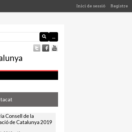
Inici de sessió
Registre
…
stacat
a Consell de la
ació de Catalunya 2019