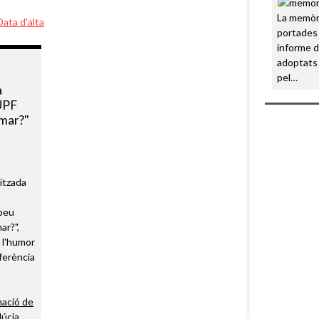
La memòri
Data d'alta
portades 
informe d
adoptats 
pel…
a
 UPF
rmar?"
nitzada
mpeu
ar?",
r l'humor
eferència
mació de
lúcia