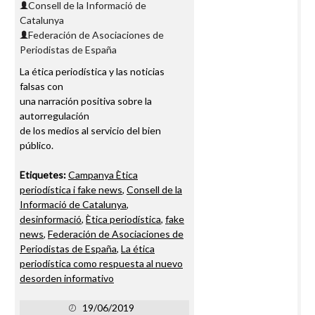
Consell de la Informació de
Catalunya
Federación de Asociaciones de
Periodistas de España
La ética periodística y las noticias
falsas con
una narración positiva sobre la
autorregulación
de los medios al servicio del bien
público.
Etiquetes:
Campanya Ètica
periodística i fake news
,
Consell de la
Informació de Catalunya
,
desinformació
,
Ètica periodística
,
fake
news
,
Federación de Asociaciones de
Periodistas de España
,
La ética
periodística como respuesta al nuevo
desorden informativo
19/06/2019