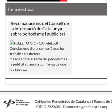
Ítem destacat
Recomanacions del Consell de
la Informació de Catalunya
sobre periodisme i publicitat
Conclusions d’una comissió que ha
treballat els darrers
mesos sobre el tema del periodisme i
la publicitat, amb la confiança de que
les seves…
Col·legi de Periodistes de Catalunya
| Rambla d
CIF: Q-5856081-D contacte@periodistes.