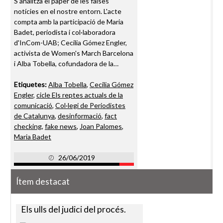
S'analitza el paper de les falses
notícies en el nostre entorn. L'acte
compta amb la participació de Maria
Badet, periodista i col·laboradora
d'InCom-UAB; Cecilia Gómez Engler,
activista de Women's March Barcelona
i Alba Tobella, cofundadora de la…
Etiquetes:
Alba Tobella
,
Cecilia Gómez
Engler
,
cicle Els reptes actuals de la
comunicació
,
Col·legi de Periodistes
de Catalunya
,
desinformació
,
fact
checking
,
fake news
,
Joan Palomes
,
Maria Badet
26/06/2019
Ítem destacat
Els ulls del judici del procés.