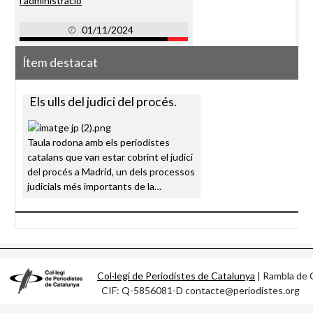
l'administració
01/11/2024
Ítem destacat
Els ulls del judici del procés.
Taula rodona amb els periodistes
catalans que van estar cobrint el judici
del procés a Madrid, un dels processos
judicials més importants de la…
Col·legi de Periodistes de Catalunya
| Rambla d
CIF: Q-5856081-D contacte@periodistes.