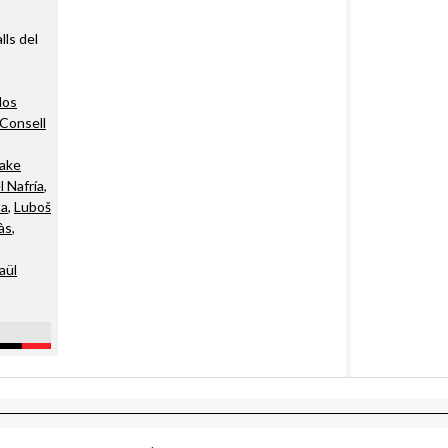
lls del
los
Consell
fake
l Nafría
,
ta
,
Luboš
às
,
aül