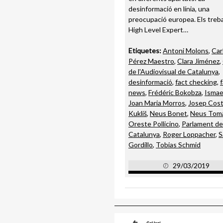
desinformació en línia, una
preocupació europea. Els treba
High Level Expert…
Etiquetes:
Antoni Molons
,
Car
Pérez Maestro
,
Clara Jiménez
,
de l'Audiovisual de Catalunya
,
desinformació
,
fact checking
,
news
,
Frédéric Bokobza
,
Ismae
Joan Maria Morros
,
Josep Cos
Kukliš
,
Neus Bonet
,
Neus Tom
Oreste Pollicino
,
Parlament de
Catalunya
,
Roger Loppacher
,
S
Gordillo
,
Tobias Schmid
29/03/2019