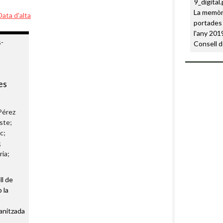
La memòri
Data d'alta
portades 
l'any 2019
Consell d
es
Pérez
ste;
c;
;
ria;
ll de
 la
anitzada