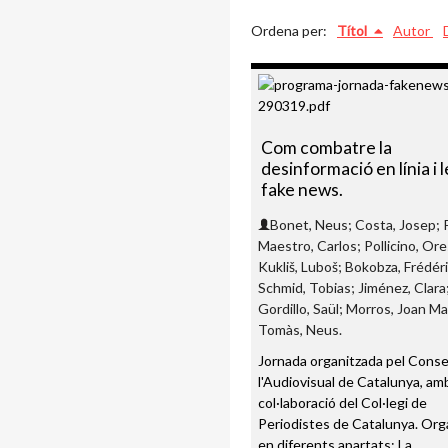
Ordena per:
Títol
Autor
Com combatre la
desinformació en línia i l
fake news.
Bonet, Neus; Costa, Josep; 
Maestro, Carlos; Pollicino, Ore
Kukliš, Luboš; Bokobza, Frédéri
Schmid, Tobias; Jiménez, Clara
Gordillo, Saül; Morros, Joan Ma
Tomàs, Neus.
Jornada organitzada pel Conse
l'Audiovisual de Catalunya, amb
col·laboració del Col·legi de
Periodistes de Catalunya. Org
en diferents apartats: La