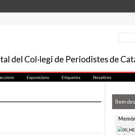
leccions
Exposicions
Etiquetes
Nosaltres
Ítem de
Memòri