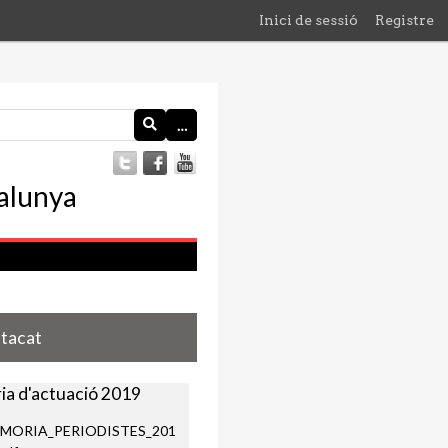
Inici de sessió
Registre
…
stacat
a d'actuació 2019