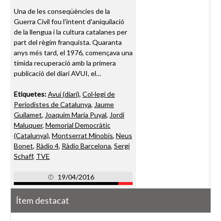
Una de les conseqüències de la
Guerra Civil fou l'intent d'aniquilació
de la llengua i la cultura catalanes per
part del règim franquista. Quaranta
anys més tard, el 1976, començava una
tímida recuperació amb la primera
publicació del diari AVUI, el…
Etiquetes:
Avui (diari)
,
Col·legi de
Periodistes de Catalunya
,
Jaume
Guilamet
,
Joaquim Maria Puyal
,
Jordi
Maluquer
,
Memorial Democràtic
(Catalunya)
,
Montserrat Minobis
,
Neus
Bonet
,
Ràdio 4
,
Ràdio Barcelona
,
Sergi
Schaff
,
TVE
19/04/2016
Ítem destacat