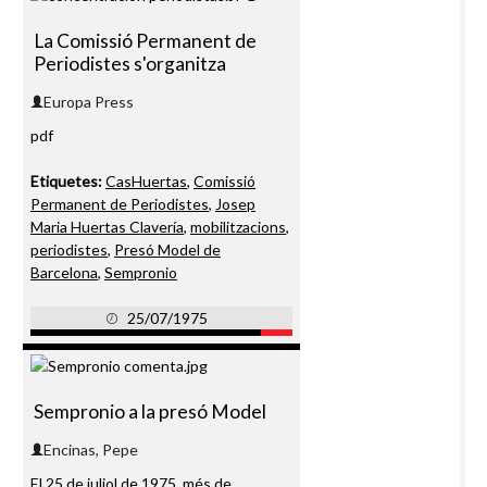
La Comissió Permanent de
Periodistes s'organitza
Europa Press
pdf
Etiquetes:
CasHuertas
,
Comissió
Permanent de Periodistes
,
Josep
Maria Huertas Clavería
,
mobilitzacions
,
periodistes
,
Presó Model de
Barcelona
,
Sempronio
25/07/1975
Sempronio a la presó Model
Encinas, Pepe
El 25 de juliol de 1975, més de