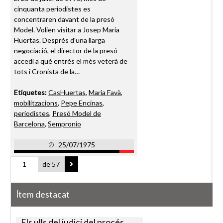
cinquanta periodistes es
concentraren davant de la presó
Model. Volien visitar a Josep Maria
Huertas. Després d'una llarga
negociació, el director de la presó
accedí a què entrés el més veterà de
tots i Cronista de la…
Etiquetes:
CasHuertas
,
Maria Favà
,
mobilitzacions
,
Pepe Encinas
,
periodistes
,
Presó Model de
Barcelona
,
Sempronio
25/07/1975
de 57
Ítem destacat
Els ulls del judici del procés.