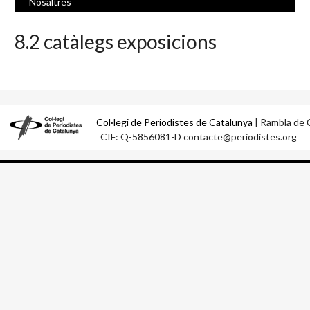
Nosaltres
8.2 catàlegs exposicions
Col·legi de Periodistes de Catalunya
| Rambla d
CIF: Q-5856081-D contacte@periodistes.