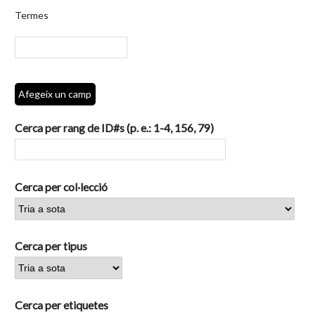
per
Termes
camps
específics.":
1
Afegeix un camp
Cerca per rang de ID#s (p. e.: 1-4, 156, 79)
Cerca per col·lecció
Cerca per tipus
Cerca per etiquetes