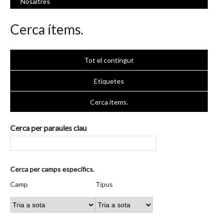
Nosaltres
Cerca ítems.
Tot el contingut
Etiquetes
Cerca ítems.
Cerca per paraules clau
Nombre
Cerca per camps específics.
de
Camp
Tipus
Termes
Search
Camp
Tipus
files
de
de
de
Joiner
a
cerca
cerca
cerca
"Cerca