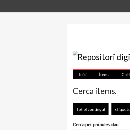
Inici
Ítems
Col·
Cerca ítems.
Tot el contingut
Etiquet
Cerca per paraules clau