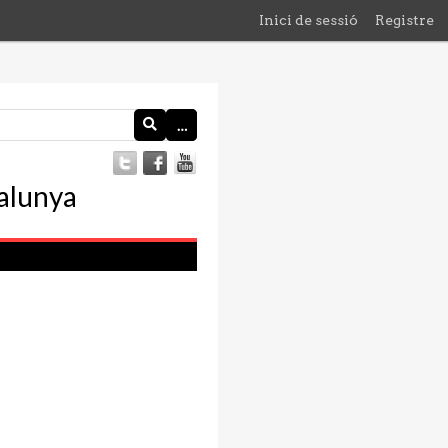
Inici de sessió
Registre
…