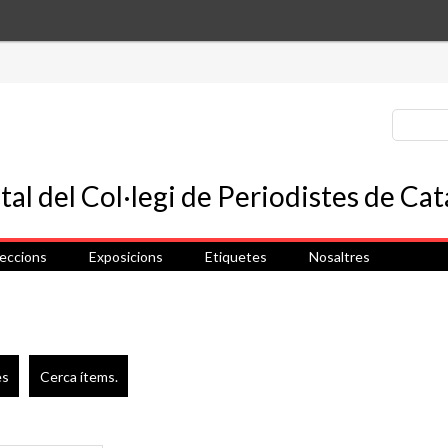
leccions
Exposicions
Etiquetes
Nosaltres
es
Cerca ítems.