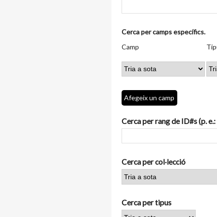
Nombre
Cerca per camps específics.
de
Camp
Tipus
Termes
Search
Camp
Tip
files
de
de
de
Joiner
a
cerca
cerca
cerca
"Cerca
per
camps
Afegeix un camp
específics.":
1
Cerca per rang de ID#s (p. e.:
Cerca per col·lecció
Cerca per tipus