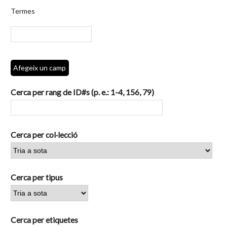
per
Termes
camps
específics.":
1
Afegeix un camp
Cerca per rang de ID#s (p. e.: 1-4, 156, 79)
Cerca per col·lecció
Cerca per tipus
Cerca per etiquetes