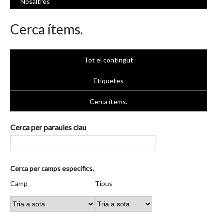
Nosaltres
Cerca ítems.
Tot el contingut
Etiquetes
Cerca ítems.
Cerca per paraules clau
Nombre
Cerca per camps específics.
de
Camp
Tipus
Termes
Search
Camp
Tipus
files
de
de
de
Joiner
a
cerca
cerca
cerca
"Cerca