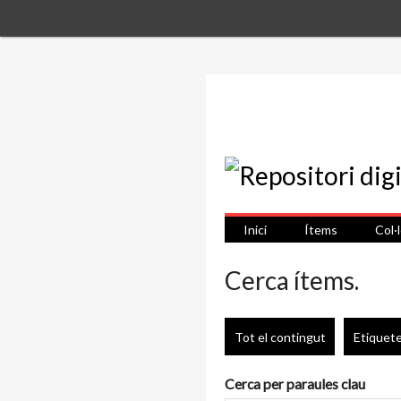
Inici
Ítems
Col·
Cerca ítems.
Tot el contingut
Etiquet
Cerca per paraules clau