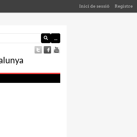
Inici de sessió
Registre
…