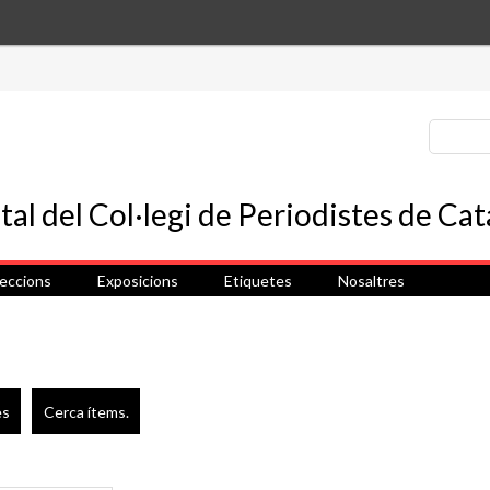
leccions
Exposicions
Etiquetes
Nosaltres
es
Cerca ítems.