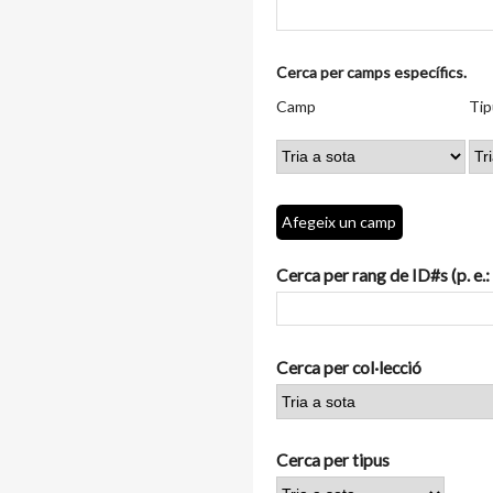
Nombre
Cerca per camps específics.
de
Camp
Tipus
Termes
Search
Camp
Tip
files
de
de
de
Joiner
a
cerca
cerca
cerca
"Cerca
per
camps
Afegeix un camp
específics.":
1
Cerca per rang de ID#s (p. e.:
Cerca per col·lecció
Cerca per tipus