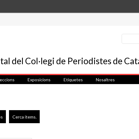
leccions
Exposicions
Etiquetes
Nosaltres
es
Cerca ítems.