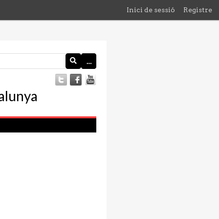
Inici de sessió
Registre
…