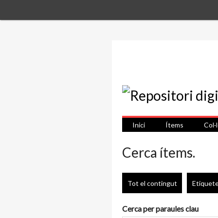
Inici
Ítems
Col·
Cerca ítems.
Tot el contingut
Etiquet
Cerca per paraules clau