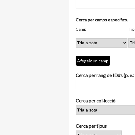
Nombre
Cerca per camps específics.
de
Camp
Tipus
Termes
Search
Camp
Tip
files
de
de
de
Joiner
a
cerca
cerca
cerca
"Cerca
per
camps
Afegeix un camp
específics.":
1
Cerca per rang de ID#s (p. e.:
Cerca per col·lecció
Cerca per tipus