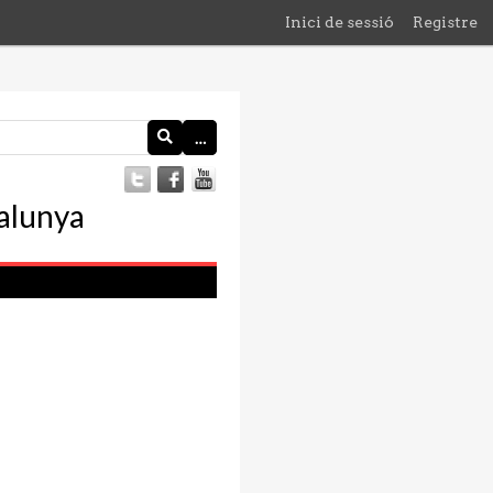
Inici de sessió
Registre
…