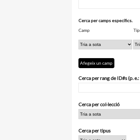
Nombre
Cerca per camps específics.
de
Camp
Tipus
Termes
Search
Camp
Tip
files
de
de
de
Joiner
a
cerca
cerca
cerca
"Cerca
per
camps
Afegeix un camp
específics.":
1
Cerca per rang de ID#s (p. e.:
Cerca per col·lecció
Cerca per tipus