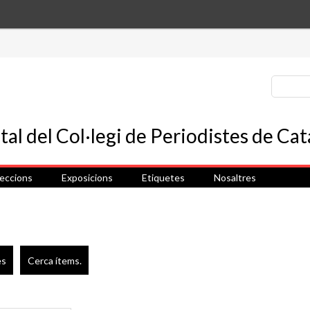
leccions
Exposicions
Etiquetes
Nosaltres
es
Cerca ítems.