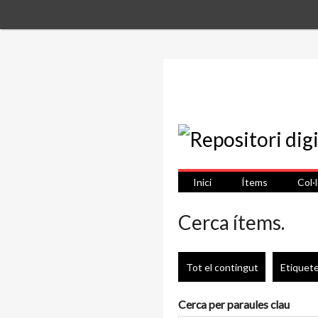
Inici
Ítems
Col·
Cerca ítems.
Tot el contingut
Etiquet
Cerca per paraules clau