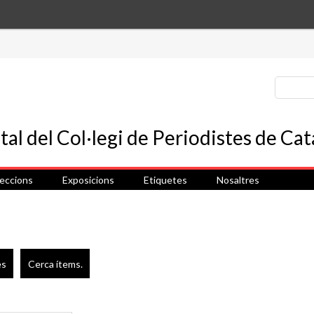
leccions
Exposicions
Etiquetes
Nosaltres
es
Cerca ítems.