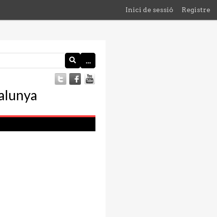
Inici de sessió
Registre
…