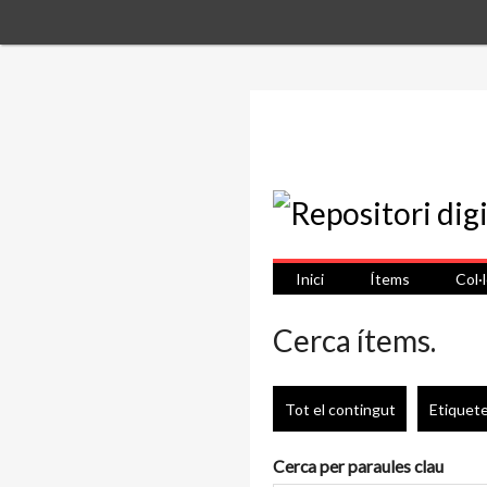
Inici
Ítems
Col·
Cerca ítems.
Tot el contingut
Etiquet
Cerca per paraules clau