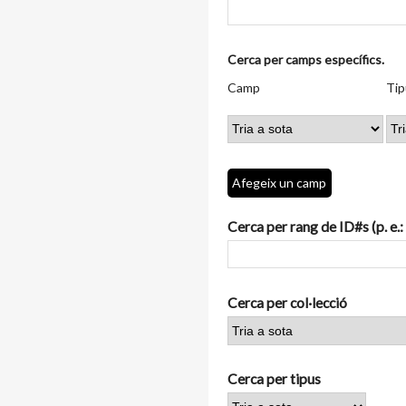
Nombre
Cerca per camps específics.
de
Camp
Tipus
Termes
Search
Camp
Tip
files
de
de
de
Joiner
a
cerca
cerca
cerca
"Cerca
per
camps
Afegeix un camp
específics.":
1
Cerca per rang de ID#s (p. e.:
Cerca per col·lecció
Cerca per tipus