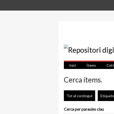
Inici
Ítems
Col·
Cerca ítems.
Tot el contingut
Etiquet
Cerca per paraules clau