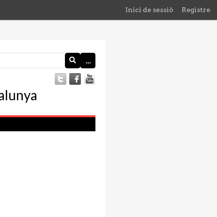
Inici de sessió
Registre
…