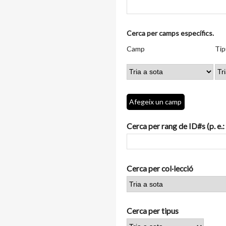
Nombre
Cerca per camps específics.
de
Camp
Tipus
Termes
Search
Camp
Tip
files
de
de
de
Joiner
a
cerca
cerca
cerca
"Cerca
per
camps
Afegeix un camp
específics.":
1
Cerca per rang de ID#s (p. e.:
Cerca per col·lecció
Cerca per tipus