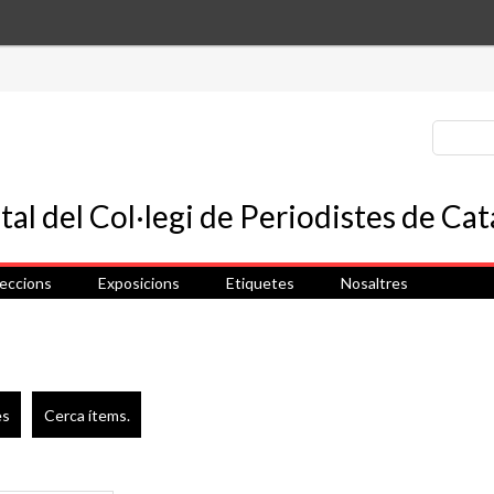
leccions
Exposicions
Etiquetes
Nosaltres
es
Cerca ítems.