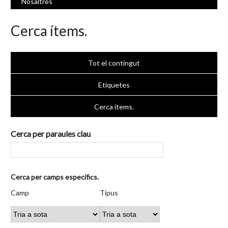
Nosaltres
Cerca ítems.
Tot el contingut
Etiquetes
Cerca ítems.
Cerca per paraules clau
Nombre
Cerca per camps específics.
de
Camp
Tipus
Termes
Search
Camp
Tipus
files
de
de
de
Joiner
a
cerca
cerca
cerca
"Cerca