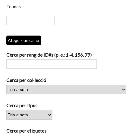
per
Termes
camps
específics.":
1
Afegeix un camp
Cerca per rang de ID#s (p. e.: 1-4, 156, 79)
Cerca per col·lecció
Cerca per tipus
Cerca per etiquetes