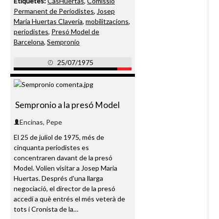
Etiquetes:
CasHuertas
,
Comissió
Permanent de Periodistes
,
Josep
Maria Huertas Clavería
,
mobilitzacions
,
periodistes
,
Presó Model de
Barcelona
,
Sempronio
25/07/1975
Sempronio a la presó Model
Encinas, Pepe
El 25 de juliol de 1975, més de
cinquanta periodistes es
concentraren davant de la presó
Model. Volien visitar a Josep Maria
Huertas. Després d'una llarga
negociació, el director de la presó
accedí a què entrés el més veterà de
tots i Cronista de la…