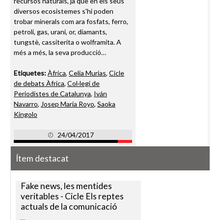
recursos naturals, ja que en els seus
diversos ecosistemes s'hi poden
trobar minerals com ara fosfats, ferro,
petroli, gas, urani, or, diamants,
tungstè, cassiterita o wolframita. A
més a més, la seva producció…
Etiquetes:
Àfrica
,
Celia Murias
,
Cicle
de debats Àfrica
,
Col·legi de
Periodistes de Catalunya
,
Iván
Navarro
,
Josep Maria Royo
,
Saoka
Kingolo
24/04/2017
Ítem destacat
Fake news, les mentides
veritables - Cicle Els reptes
actuals de la comunicació