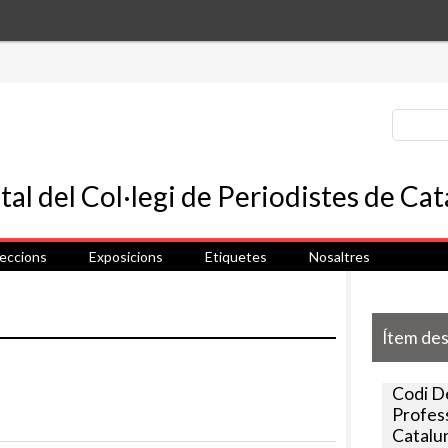
leccions
Exposicions
Etiquetes
Nosaltres
Ítem de
Codi D
Profess
Catalun