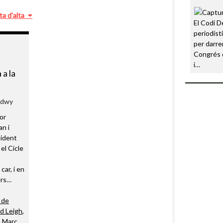
ta d'alta
El Codi D
periodíst
per darre
Congrés 
i…
 a la
 Edwy
or
an i
sident
el Cicle
car, i en
ers…
 de
d Leigh
,
,
Marc