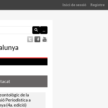
Inici de sessió
Registre
…
stacat
eontològic de la
ió Periodística a
ya (4a. edició)