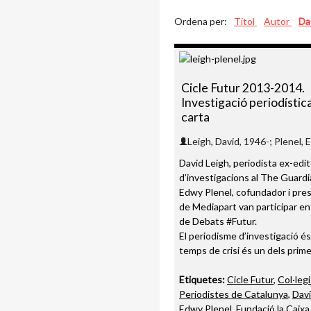
Ordena per:
Títol
Autor
Da
Cicle Futur 2013-2014.
Investigació periodística
carta
Leigh, David, 1946-; Plenel,
David Leigh, periodista ex-edit
d’investigacions al The Guardi
Edwy Plenel, cofundador i pre
de Mediapart van participar en 
de Debats #Futur.
El periodisme d’investigació és 
temps de crisi és un dels prim
Etiquetes:
Cicle Futur
,
Col·legi
Periodistes de Catalunya
,
Davi
Edwy Plenel
,
Fundació la Caixa