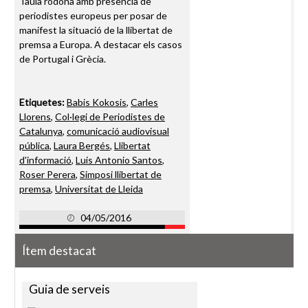
Taula rodona amb presència de
periodistes europeus per posar de
manifest la situació de la llibertat de
premsa a Europa. A destacar els casos
de Portugal i Grècia.
Etiquetes:
Babis Kokosis
,
Carles
Llorens
,
Col·legi de Periodistes de
Catalunya
,
comunicació audiovisual
pública
,
Laura Bergés
,
Llibertat
d'informació
,
Luis Antonio Santos
,
Roser Perera
,
Simposi llibertat de
premsa
,
Universitat de Lleida
04/05/2016
Ítem destacat
Guia de serveis